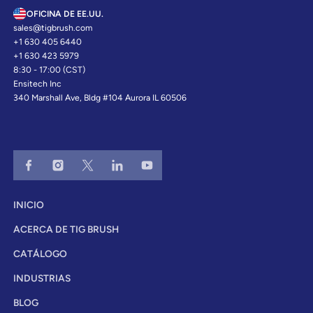
OFICINA DE EE.UU.
sales@tigbrush.com
+1 630 405 6440
+1 630 423 5979
8:30 - 17:00 (CST)
Ensitech Inc
340 Marshall Ave, Bldg #104 Aurora IL 60506
INICIO
ACERCA DE TIG BRUSH
CATÁLOGO
INDUSTRIAS
BLOG