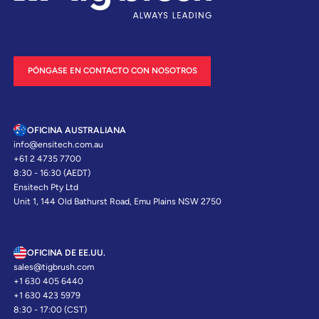
PÓNGASE EN CONTACTO CON NOSOTROS
OFICINA AUSTRALIANA
info@ensitech.com.au
+61 2 4735 7700
8:30 - 16:30 (AEDT)
Ensitech Pty Ltd
Unit 1, 144 Old Bathurst Road, Emu Plains NSW 2750
OFICINA DE EE.UU.
sales@tigbrush.com
+1 630 405 6440
+1 630 423 5979
8:30 - 17:00 (CST)