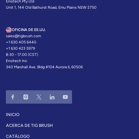
Ensitech Pty Ltd
Unit 1, 144 Old Bathurst Road, Emu Plains NSW 2750
OFICINA DE EE.UU.
sales@tigbrush.com
+1 630 405 6440
+1 630 423 5979
8:30 - 17:00 (CST)
Ensitech Inc
340 Marshall Ave, Bldg #104 Aurora IL 60506
INICIO
ACERCA DE TIG BRUSH
CATÁLOGO