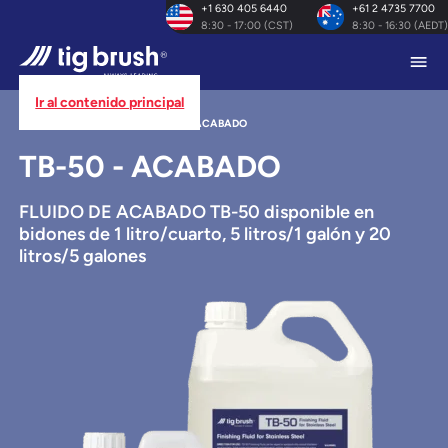
+1 630 405 6440
+61 2 4735 7700
8:30 - 17:00 (CST)
8:30 - 16:30 (AEDT)
Ir al contenido principal
INICIO
/
PRODUCTOS
/
TB-50 - ACABADO
TB-50 - ACABADO
FLUIDO DE ACABADO TB-50 disponible en
bidones de 1 litro/cuarto, 5 litros/1 galón y 20
litros/5 galones