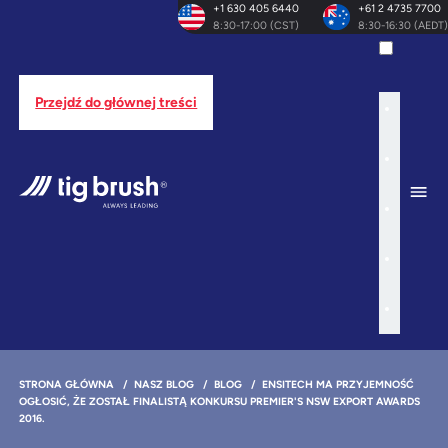
+1 630 405 6440
+61 2 4735 7700
8:30-17:00 (CST)
8:30-16:30 (AEDT)
Przejdź do głównej treści
STRONA GŁÓWNA
/
NASZ BLOG
/
BLOG
/
ENSITECH MA PRZYJEMNOŚĆ
OGŁOSIĆ, ŻE ZOSTAŁ FINALISTĄ KONKURSU PREMIER'S NSW EXPORT AWARDS
2016.