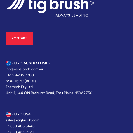
KONTAKT
BIURO AUSTRALIJSKIE
info@ensitech.com.au
+61 2 4735 7700
8:30-16:30 (AEDT)
Ensitech Pty Ltd
Unit 1, 144 Old Bathurst Road, Emu Plains NSW 2750
BIURO USA
sales@tigbrush.com
+1 630 405 6440
+1 630 423 5979