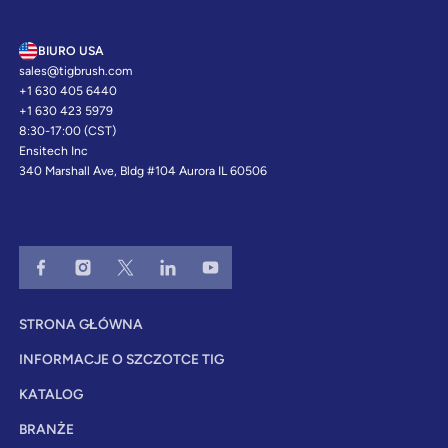
BIURO USA
sales@tigbrush.com
+1 630 405 6440
+1 630 423 5979
8:30-17:00 (CST)
Ensitech Inc
340 Marshall Ave, Bldg #104 Aurora IL 60506
STRONA GŁÓWNA
INFORMACJE O SZCZOTCE TIG
KATALOG
BRANŻE