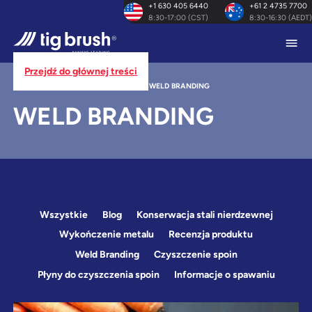
+1 630 405 6440
+61 2 4735 7700
8:30-17:00 (CST)
8:30-16:30 (AEDT)
Przejdź do głównej treści
STRONA GŁÓWNA
/
NASZ BLOG
/
WELD BRANDING
WELD BRANDING
Wszystkie
Blog
Konserwacja stali nierdzewnej
Wykończenie metalu
Recenzja produktu
Weld Branding
Czyszczenie spoin
Płyny do czyszczenia spoin
Informacje o spawaniu